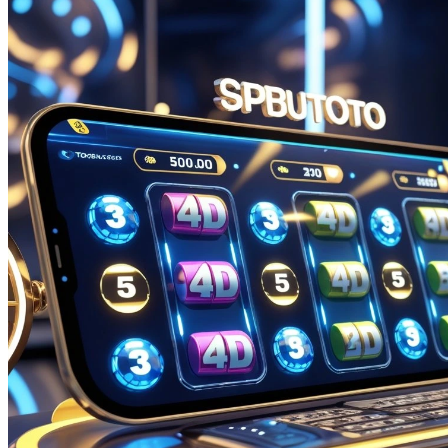
Twistshake
TY Toys
U
V
Veja
Vitaflow
Vtech
W
Waterland
Wellness
X