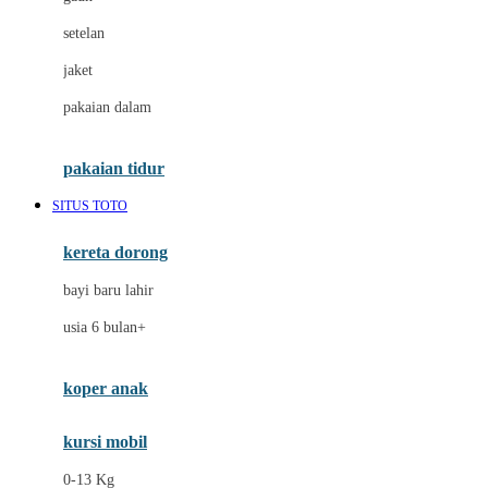
Dae Organics
setelan
Docare
jaket
Doona
pakaian dalam
Down To Earth
Drew
pakaian tidur
Dr. Brown's
SITUS TOTO
E
kereta dorong
ELC
bayi baru lahir
Ergobaby
usia 6 bulan+
Expert Care
koper anak
Ezyroller
kursi mobil
F
0-13 Kg