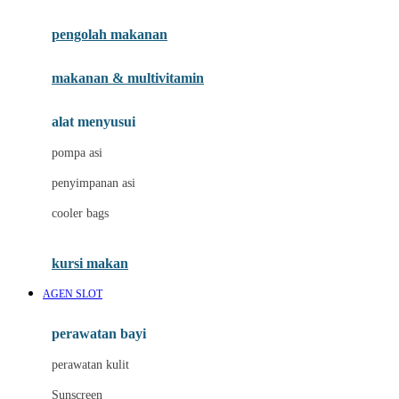
Joie
pengolah makanan
Joolz
Jujube
makanan & multivitamin
K
alat menyusui
Kiddycuts
pompa asi
Kumon
penyimpanan asi
L
cooler bags
Leapfrog
kursi makan
Leclerc
AGEN SLOT
Lee Vierra
Lillebaby
perawatan bayi
Little Bird Told Me
perawatan kulit
Little Miss Janis
Sunscreen